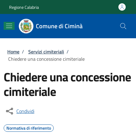
Salta al contenuto principale
Skip to footer content
Regione Calabria
Comune di Ciminà
Briciole di pane
Home
/
Servizi cimiteriali
/
Chiedere una concessione cimiteriale
Chiedere una concessione
cimiteriale
Condividi
Normativa di riferimento