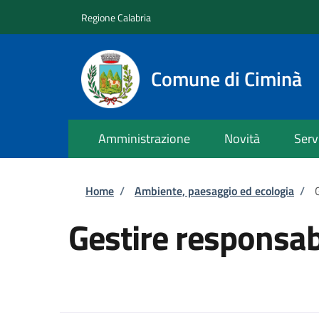
Salta al contenuto principale
Skip to footer content
Regione Calabria
Comune di Ciminà
Amministrazione
Novità
Serv
Briciole di pane
Home
/
Ambiente, paesaggio ed ecologia
/
Gestire responsabi