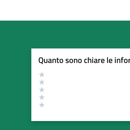
Quanto sono chiare le info
Valutazione
Valuta 5 stelle su 5
Valuta 4 stelle su 5
Valuta 3 stelle su 5
Valuta 2 stelle su 5
Valuta 1 stelle su 5