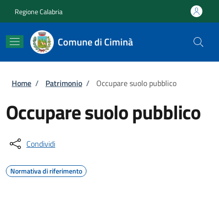
Salta al contenuto principale
Skip to footer content
Regione Calabria
Comune di Ciminà
Briciole di pane
Home
/
Patrimonio
/
Occupare suolo pubblico
Occupare suolo pubblico
Condividi
Normativa di riferimento