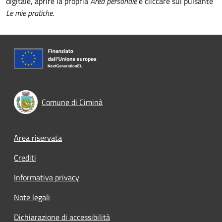
digitale, aprire la propria
Area personale
e cliccare sul pulsante
Le mie pratiche
.
Comune di Ciminà
Footer menu
Area riservata
Crediti
Informativa privacy
Note legali
Dichiarazione di accessibilità