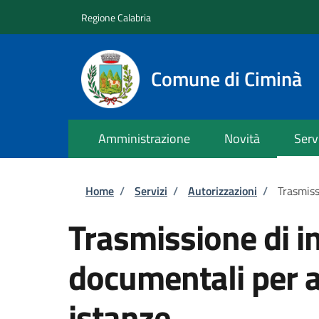
Salta al contenuto principale
Skip to footer content
Regione Calabria
Comune di Ciminà
Amministrazione
Novità
Serv
Briciole di pane
Home
/
Servizi
/
Autorizzazioni
/
Trasmiss
Trasmissione di i
documentali per al
istanze