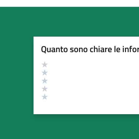
Quanto sono chiare le info
Valutazione
Valuta 5 stelle su 5
Valuta 4 stelle su 5
Valuta 3 stelle su 5
Valuta 2 stelle su 5
Valuta 1 stelle su 5