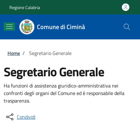
Salta al contenuto principale
Skip to footer content
Regione Calabria
Comune di Ciminà
Briciole di pane
Home
/
Segretario Generale
Segretario Generale
Ha funzioni di assistenza giuridico-amministrativa nei
confronti degli organi del Comune ed è responsabile della
trasparenza.
Condividi