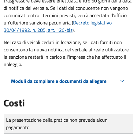
trasgressore deve essere effettuata entro 60 giorni dalla data
di notifica del verbale.
Se i dati del conducente non vengono
comunicati entro i termini previsti, verrà accertata d'ufficio
un'ulteriore sanzione pecuniaria (
Decreto legislativo
30/04/1992, n. 285, art. 126-bis
).
Nel caso di veicoli ceduti in locazione, se i dati forniti non
consentono la nuova notifica del verbale al reale utilizzatore
la sanzione resterà in carico all'impresa che ha effettuato il
noleggio.
Moduli da compilare e documenti da allegare
Costi
Tipo di pagamento
Importo
La presentazione della pratica non prevede alcun
pagamento