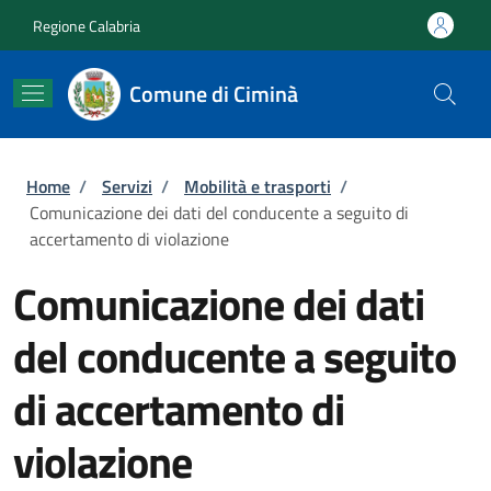
Salta al contenuto principale
Skip to footer content
Regione Calabria
Comune di Ciminà
Briciole di pane
Home
/
Servizi
/
Mobilità e trasporti
/
Comunicazione dei dati del conducente a seguito di
accertamento di violazione
Comunicazione dei dati
del conducente a seguito
di accertamento di
violazione