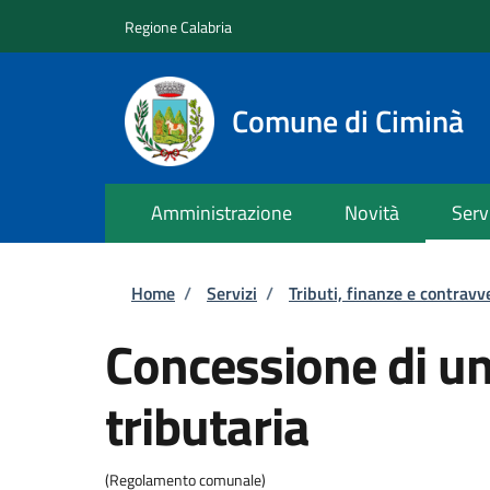
Salta al contenuto principale
Skip to footer content
Regione Calabria
Comune di Ciminà
Amministrazione
Novità
Serv
Briciole di pane
Home
/
Servizi
/
Tributi, finanze e contravv
Concessione di u
tributaria
(Regolamento comunale)