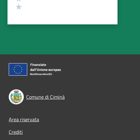
Valuta 1 stelle su 5
Comune di Ciminà
Footer menu
Area riservata
Crediti