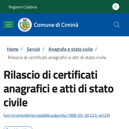
Salta al contenuto principale
Skip to footer content
Regione Calabria
Comune di Ciminà
Briciole di pane
Home
/
Servizi
/
Anagrafe e stato civile
/
Rilascio di certificati anagrafici e atti di stato civile
Rilascio di certificati
anagrafici e atti di stato
civile
(
urn:nir:presidente.repubblica:decreto:1989-05-30;223~art33
)