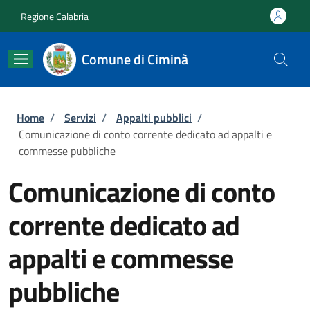
Salta al contenuto principale
Skip to footer content
Regione Calabria
Comune di Ciminà
Briciole di pane
Home
/
Servizi
/
Appalti pubblici
/
Comunicazione di conto corrente dedicato ad appalti e
commesse pubbliche
Comunicazione di conto
corrente dedicato ad
appalti e commesse
pubbliche