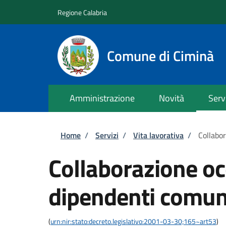
Salta al contenuto principale
Skip to footer content
Regione Calabria
Comune di Ciminà
Amministrazione
Novità
Serv
Briciole di pane
Home
/
Servizi
/
Vita lavorativa
/
Collabo
Collaborazione oc
dipendenti comun
(
urn:nir:stato:decreto.legislativo:2001-03-30;165~art53
)