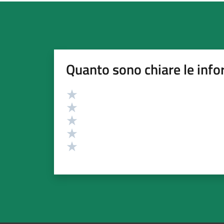
Quanto sono chiare le info
Valutazione
Valuta 5 stelle su 5
Valuta 4 stelle su 5
Valuta 3 stelle su 5
Valuta 2 stelle su 5
Valuta 1 stelle su 5