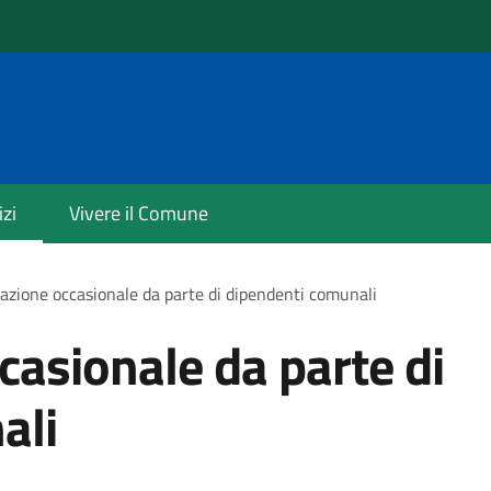
izi
Vivere il Comune
razione occasionale da parte di dipendenti comunali
casionale da parte di
ali