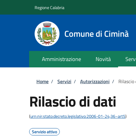
Salta al contenuto principale
Skip to footer content
Regione Calabria
Comune di Ciminà
Amministrazione
Novità
Serv
Briciole di pane
Home
/
Servizi
/
Autorizzazioni
/
Rilascio 
Rilascio di dati
(
urn:nir:stato:decreto.legislativo:2006-01-24;36~art5
)
Servizio attivo