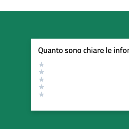
Quanto sono chiare le info
Valutazione
Valuta 5 stelle su 5
Valuta 4 stelle su 5
Valuta 3 stelle su 5
Valuta 2 stelle su 5
Valuta 1 stelle su 5