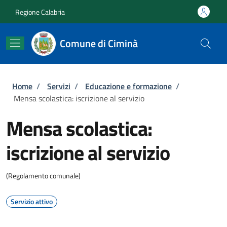
Salta al contenuto principale
Skip to footer content
Regione Calabria
Comune di Ciminà
Briciole di pane
Home
/
Servizi
/
Educazione e formazione
/
Mensa scolastica: iscrizione al servizio
Mensa scolastica:
iscrizione al servizio
(Regolamento comunale)
Servizio attivo