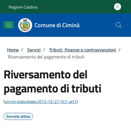
Salta al contenuto principale
Skip to footer content
Regione Calabria
Comune di Ciminà
Briciole di pane
Home
/
Servizi
/
Tributi, finanze e contravvenzioni
/
Riversamento del pagamento di tributi
Riversamento del
pagamento di tributi
(
urn:nir:stato:legge:2013-12-27;147~art1
)
Servizio attivo