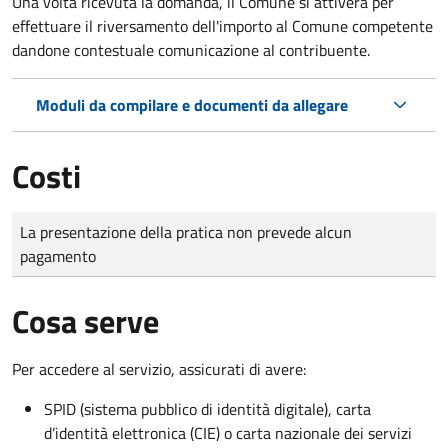
Una volta ricevuta la domanda, il Comune si attiverà per
effettuare il riversamento dell'importo al Comune competente
dandone contestuale comunicazione al contribuente.
Moduli da compilare e documenti da allegare
Costi
Tipo di pagamento
Importo
La presentazione della pratica non prevede alcun
pagamento
Cosa serve
Per accedere al servizio, assicurati di avere:
SPID (sistema pubblico di identità digitale), carta
d’identità elettronica (CIE) o carta nazionale dei servizi